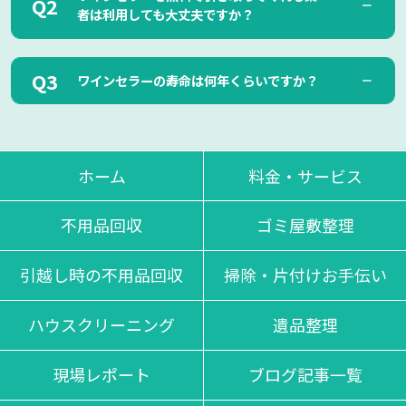
「コンプレッサー式」が存在しますが、
これらの違いはリサ
者は利用しても大丈夫ですか？
イクル料金には影響しません
。
リサイクル料金はワインセラーのサイズと、製造メーカーに
よって異なります。
ワインセラーに限らず、家電や粗大ゴミの無料回収を実施し
サイズが大きく、シェア度が高くないメーカーのワインセラ
ワインセラーの寿命は何年くらいですか？
ている業者は利用しないようにしましょう。
ーはリサイクル料金が高くなる傾向にあります。
回収は無料と謳いつつ、
実はトラックへの積み込みや処分場
への運搬を有料にしている悪質業者は少なくありません
。
一般的には「約10年」と、冷蔵庫とさほど変わらないと言わ
このような業者を利用すると高額な費用を請求されるだけで
れています。
はなく、間接的に不法投棄問題に巻き込まれ、自身にも影響
ただし、設置する場所や環境、製品や冷却方式によって異な
ホーム
料金・サービス
が及ぶ可能性があります。
る部分もあるため、詳細を知りたい場合はメーカーに問い合
無料という響きは魅力的ですが、絶対に利用するのは避けま
わせるのが賢明です。
しょう。
不用品回収
ゴミ屋敷整理
引越し時の不用品回収
掃除・片付けお手伝い
ハウスクリーニング
遺品整理
現場レポート
ブログ記事一覧