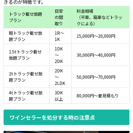
きるのが特徴です。
目安
料金相場
トラック載せ放題
の間
（平車、箱車などトラッ
プラン
取り
クによる）
軽トラック載せ放
1R～
15,000円〜20,000円
題プラン
1K
1DK
1.5tトラック載せ
～
30,000円～40,000円
放題プラン
2DK
2DK
2tトラック載せ放
～
50,000円～70,000円
題プラン
2LDK
4tトラック載せ放
3DK
80,000円～要見積もり
題プラン
以上
ワインセラーを処分する時の注意点