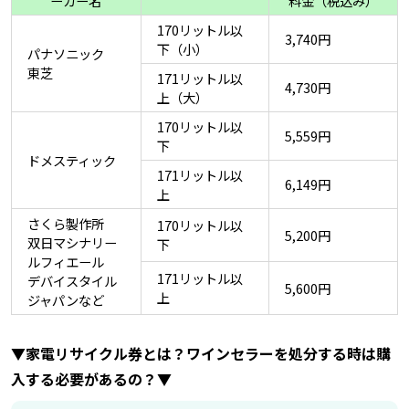
ーカー名
料金（税込み）
170リットル以
3,740円
下（小）
パナソニック
東芝
171リットル以
4,730円
上（大）
170リットル以
5,559円
下
ドメスティック
171リットル以
6,149円
上
さくら製作所
170リットル以
5,200円
双日マシナリー
下
ルフィエール
171リットル以
デバイスタイル
5,600円
上
ジャパンなど
▼家電リサイクル券とは？ワインセラーを処分する時は購
入する必要があるの？▼