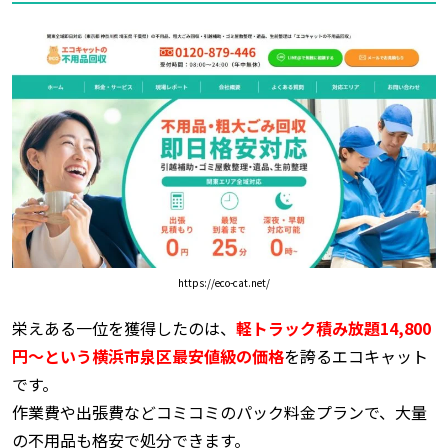
https://eco-cat.net/
栄えある一位を獲得したのは、
軽トラック積み放題
14,800
円～という横浜市泉区最安値級の価格
を誇るエコキャット
です。
作業費や出張費などコミコミのパック料金プランで、大量
の不用品も格安で処分できます。