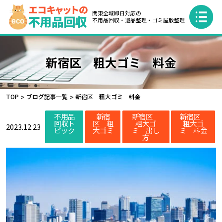
関東全域即日対応の
不用品回収・遺品整理・ゴミ屋敷整理
新宿区 粗大ゴミ 料金
TOP
ブログ記事一覧
新宿区 粗大ゴミ 料金
不用品
新宿
新宿区
新宿区
回収ト
区 粗
粗大ゴ
粗大ゴ
2023.12.23
ピック
大ゴミ
ミ 出し
ミ 料金
方