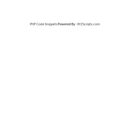
PHP Code Snippets
Powered By :
XYZScripts.com