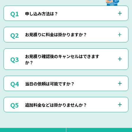
申し込み方法は？
お電話(0120-879-446)もしくはメール・LINEにてお申込み
お見積りに料金は掛かりますか？
くださいませ。
お電話・メール・LINEにてご予約が可能です。
ご相談の際にご依頼作業の詳細や回収物の詳細など、ご説明
当社では出張見積りを含め、完全無料でお見積りを行ってお
して頂けましたら簡易お見積りも可能でございます。
お見積り確認後のキャンセルはできます
りますのでご安心してご相談くださいませ。
お客様に分かりやすくご説明させて頂きますのでご安心くだ
か？
現地にて現物を確認しないと正確なお見積りを出せない場合
さいませ。
もございますので、お電話・メール・LINEでのお見積り
は、簡易お見積りを出させて頂きます。
はい、もちろん可能でございます。
正確なお見積りをご希望の場合は『出張お見積り』をご希望
当日の依頼は可能ですか？
出張費などはもちろん掛かりませんのでご安心ください。
頂ければ、無料にてご対応させて頂きます。
当社ではお見積り金額に納得されていないお客様に対して無
断で作業は行いません。
はい、即日作業も可能でございます。
ただし悪質なキャンセルに関しましてはキャンセル料を頂く
追加料金などは掛かりませんか？
東京・神奈川・千葉・埼玉の対応エリア内でしたら、最短25
場合もございます。
分で現地に到着させて頂きます。
思い立った時にお気軽にお申し付けください。
当日回収物が増えたりしない限り、お見積り金額通りの料金
でご対応させて頂いております。