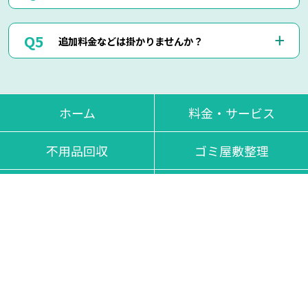
頂ければ、無料にてご対応させて頂きます。
当社ではお見積り金額に納得されていないお客様に対して無
断で作業は行いません。
はい、即日作業も可能でございます。
ただし悪質なキャンセルに関しましてはキャンセル料を頂く
追加料金などは掛かりませんか？
東京・神奈川・千葉・埼玉の対応エリア内でしたら、最短25
場合もございます。
分で現地に到着させて頂きます。
思い立った時にお気軽にお申し付けください。
当日回収物が増えたりしない限り、お見積り金額通りの料金
でご対応させて頂いております。
不当な追加料金等は一切掛かりませんのでご安心くださいま
ホーム
料金・サービス
せ。
不用品回収
ゴミ屋敷整理
引越し時の不用品回収
掃除・片付けお手伝い
ハウスクリーニング
遺品整理
現場レポート
ブログ記事一覧
対応エリア
よくある質問