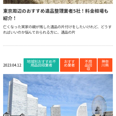
東京周辺のおすすめ遺品整理業者5社！料金相場も
紹介！
亡くなった実家の親が残した遺品の片付けをしたいけれど、どうす
ればいいのか悩んでおられる方に、遺品の片
地域別おすすめ不
おすす
不用
神奈
2023.04.12
用品回収業者
め業者
品回
川県
収