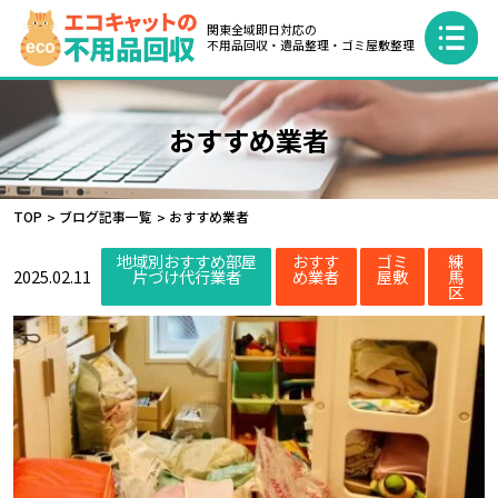
関東全域即日対応の
不用品回収・遺品整理・ゴミ屋敷整理
おすすめ業者
TOP
ブログ記事一覧
おすすめ業者
地域別おすすめ部屋
おすす
ゴミ
練
2025.02.11
片づけ代行業者
め業者
屋敷
馬
区