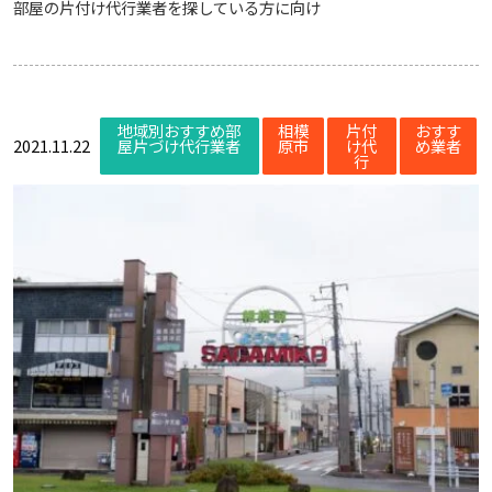
部屋の片付け代行業者を探している方に向け
地域別おすすめ部
相模
片付
おすす
2021.11.22
屋片づけ代行業者
原市
け代
め業者
行