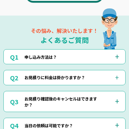
その悩み、解決いたします！
よくあるご質問
申し込み方法は？
お電話(0120-879-446)もしくはメール・LINEにてお申込み
お見積りに料金は掛かりますか？
くださいませ。
お電話・メール・LINEにてご予約が可能です。
ご相談の際にご依頼作業の詳細や回収物の詳細など、ご説明
当社では出張見積りを含め、完全無料でお見積りを行ってお
して頂けましたら簡易お見積りも可能でございます。
お見積り確認後のキャンセルはできます
りますのでご安心してご相談くださいませ。
お客様に分かりやすくご説明させて頂きますのでご安心くだ
か？
現地にて現物を確認しないと正確なお見積りを出せない場合
さいませ。
もございますので、お電話・メール・LINEでのお見積り
は、簡易お見積りを出させて頂きます。
はい、もちろん可能でございます。
正確なお見積りをご希望の場合は『出張お見積り』をご希望
当日の依頼は可能ですか？
出張費などはもちろん掛かりませんのでご安心ください。