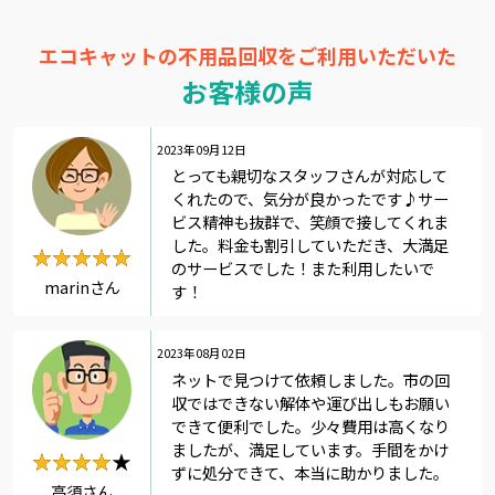
エコキャットの不用品回収をご利用いただいた
お客様の声
2023年09月12日
とっても親切なスタッフさんが対応して
くれたので、気分が良かったです♪サー
ビス精神も抜群で、笑顔で接してくれま
した。料金も割引していただき、大満足
★★★★★
★★★★★
のサービスでした！また利用したいで
marinさん
す！
2023年08月02日
ネットで見つけて依頼しました。市の回
収ではできない解体や運び出しもお願い
できて便利でした。少々費用は高くなり
ましたが、満足しています。手間をかけ
★★★★★
★★★★
ずに処分できて、本当に助かりました。
高須さん