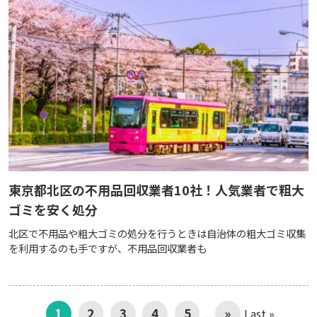
東京都北区の不用品回収業者10社！人気業者で粗大
ゴミを安く処分
北区で不用品や粗大ゴミの処分を行うときは自治体の粗大ゴミ収集
を利用するのも手ですが、不用品回収業者も
1
2
3
4
5
...
»
Last »