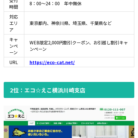
受付
8：00～24：00 年中無休
時間
対応
エリ
東京都内、神奈川県、埼玉県、千葉県など
ア
キャ
WEB限定2,000円割引クーポン、お引越し割引キャ
ンペ
ンペーン
ーン
URL
https://eco-cat.net/
2位：エコ☆えこ横浜川崎支店