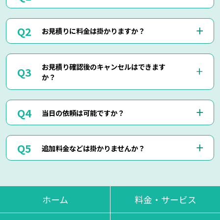
お電話(0120-879-446)もしくはメール・LINEにてお申込み
お見積りに料金は掛かりますか？
くださいませ。
お電話・メール・LINEにてご予約が可能です。
ご相談の際にご依頼作業の詳細や回収物の詳細など、ご説明
当社では出張見積りを含め、完全無料でお見積りを行ってお
して頂けましたら簡易お見積りも可能でございます。
お見積り確認後のキャンセルはできます
りますのでご安心してご相談くださいませ。
お客様に分かりやすくご説明させて頂きますのでご安心くだ
か？
現地にて現物を確認しないと正確なお見積りを出せない場合
さいませ。
もございますので、お電話・メール・LINEでのお見積り
は、簡易お見積りを出させて頂きます。
はい、もちろん可能でございます。
正確なお見積りをご希望の場合は『出張お見積り』をご希望
当日の依頼は可能ですか？
出張費などはもちろん掛かりませんのでご安心ください。
頂ければ、無料にてご対応させて頂きます。
当社ではお見積り金額に納得されていないお客様に対して無
断で作業は行いません。
はい、即日作業も可能でございます。
ただし悪質なキャンセルに関しましてはキャンセル料を頂く
追加料金などは掛かりませんか？
東京・神奈川・千葉・埼玉の対応エリア内でしたら、最短25
場合もございます。
分で現地に到着させて頂きます。
思い立った時にお気軽にお申し付けください。
当日回収物が増えたりしない限り、お見積り金額通りの料金
でご対応させて頂いております。
不当な追加料金等は一切掛かりませんのでご安心くださいま
ホーム
料金・サービス
せ。