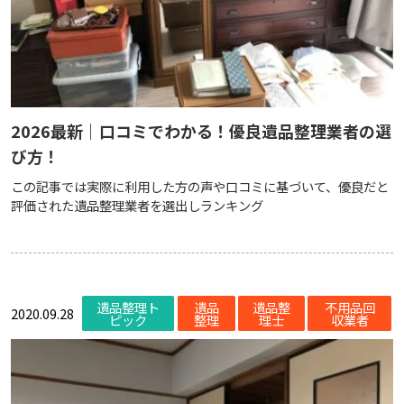
2026最新｜口コミでわかる！優良遺品整理業者の選
び方！
この記事では実際に利用した方の声や口コミに基づいて、優良だと
評価された遺品整理業者を選出しランキング
遺品整理ト
遺品
遺品整
不用品回
2020.09.28
ピック
整理
理士
収業者