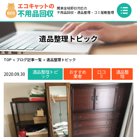
関東全域即日対応の
不用品回収・遺品整理・ゴミ屋敷整理
遺品整理トピック
TOP
ブログ記事一覧
遺品整理トピック
遺品整理トピ
おすすめ
口コ
遺品整
2020.09.30
ック
業者
ミ
理