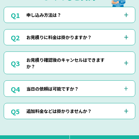
申し込み方法は？
お電話(0120-879-446)もしくはメール・LINEにてお申込み
お見積りに料金は掛かりますか？
くださいませ。
お電話・メール・LINEにてご予約が可能です。
ご相談の際にご依頼作業の詳細や回収物の詳細など、ご説明
当社では出張見積りを含め、完全無料でお見積りを行ってお
して頂けましたら簡易お見積りも可能でございます。
お見積り確認後のキャンセルはできます
りますのでご安心してご相談くださいませ。
お客様に分かりやすくご説明させて頂きますのでご安心くだ
か？
現地にて現物を確認しないと正確なお見積りを出せない場合
さいませ。
もございますので、お電話・メール・LINEでのお見積り
は、簡易お見積りを出させて頂きます。
はい、もちろん可能でございます。
正確なお見積りをご希望の場合は『出張お見積り』をご希望
当日の依頼は可能ですか？
出張費などはもちろん掛かりませんのでご安心ください。
頂ければ、無料にてご対応させて頂きます。
当社ではお見積り金額に納得されていないお客様に対して無
断で作業は行いません。
はい、即日作業も可能でございます。
ただし悪質なキャンセルに関しましてはキャンセル料を頂く
追加料金などは掛かりませんか？
東京・神奈川・千葉・埼玉の対応エリア内でしたら、最短25
場合もございます。
分で現地に到着させて頂きます。
思い立った時にお気軽にお申し付けください。
当日回収物が増えたりしない限り、お見積り金額通りの料金
でご対応させて頂いております。