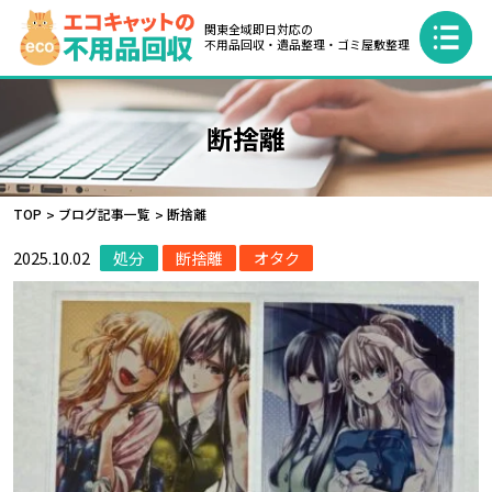
関東全域即日対応の
不用品回収・遺品整理・ゴミ屋敷整理
断捨離
TOP
ブログ記事一覧
断捨離
2025.10.02
処分
断捨離
オタク