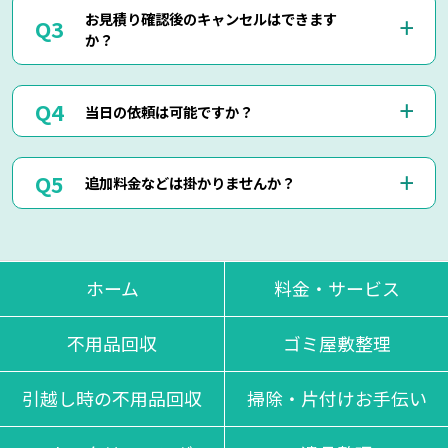
当社では出張見積りを含め、完全無料でお見積りを行ってお
して頂けましたら簡易お見積りも可能でございます。
お見積り確認後のキャンセルはできます
りますのでご安心してご相談くださいませ。
お客様に分かりやすくご説明させて頂きますのでご安心くだ
か？
現地にて現物を確認しないと正確なお見積りを出せない場合
さいませ。
もございますので、お電話・メール・LINEでのお見積り
は、簡易お見積りを出させて頂きます。
はい、もちろん可能でございます。
正確なお見積りをご希望の場合は『出張お見積り』をご希望
当日の依頼は可能ですか？
出張費などはもちろん掛かりませんのでご安心ください。
頂ければ、無料にてご対応させて頂きます。
当社ではお見積り金額に納得されていないお客様に対して無
断で作業は行いません。
はい、即日作業も可能でございます。
ただし悪質なキャンセルに関しましてはキャンセル料を頂く
追加料金などは掛かりませんか？
東京・神奈川・千葉・埼玉の対応エリア内でしたら、最短25
場合もございます。
分で現地に到着させて頂きます。
思い立った時にお気軽にお申し付けください。
当日回収物が増えたりしない限り、お見積り金額通りの料金
でご対応させて頂いております。
不当な追加料金等は一切掛かりませんのでご安心くださいま
ホーム
料金・サービス
せ。
不用品回収
ゴミ屋敷整理
引越し時の不用品回収
掃除・片付けお手伝い