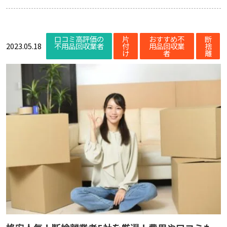
口コミ高評価の
片
おすすめ不
断
2023.05.18
不用品回収業者
付
用品回収業
捨
け
者
離