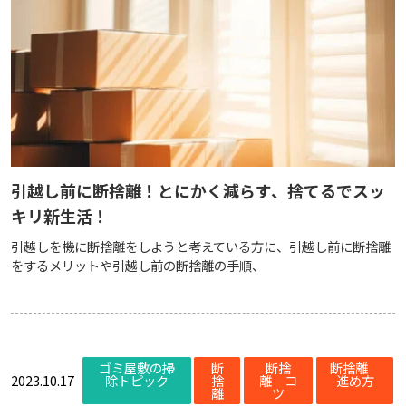
引越し前に断捨離！とにかく減らす、捨てるでスッ
キリ新生活！
引越しを機に断捨離をしようと考えている方に、引越し前に断捨離
をするメリットや引越し前の断捨離の手順、
ゴミ屋敷の掃
断
断捨
断捨離
2023.10.17
除トピック
捨
離 コ
進め方
離
ツ