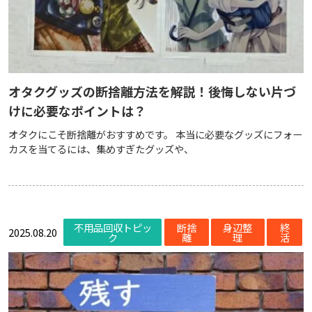
オタクグッズの断捨離方法を解説！後悔しない片づ
けに必要なポイントは？
オタクにこそ断捨離がおすすめです。 本当に必要なグッズにフォー
カスを当てるには、集めすぎたグッズや、
不用品回収トピッ
断捨
身辺整
終
2025.08.20
ク
離
理
活