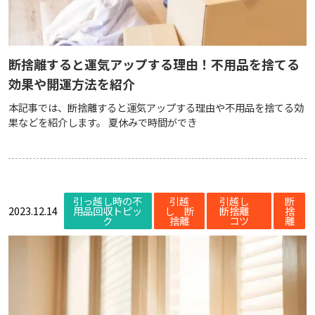
断捨離すると運気アップする理由！不用品を捨てる
効果や開運方法を紹介
本記事では、断捨離すると運気アップする理由や不用品を捨てる効
果などを紹介します。 夏休みで時間ができ
引っ越し時の不
引越
引越し
断
2023.12.14
用品回収トピッ
し 断
断捨離
捨
ク
捨離
コツ
離