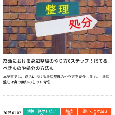
終活における身辺整理のやり方6ステップ！捨てる
べきものや処分の方法も
本記事では、終活における身辺整理のやり方を紹介します。 身辺
整理は身の回りのものや情報
清掃・掃除トピッ
断捨
悪いことが起き
2025.01.02
ク
離
る