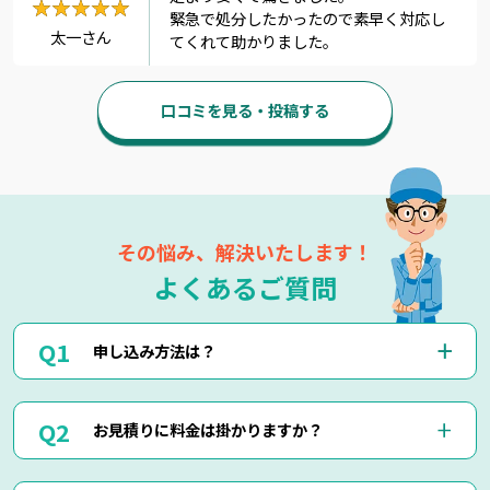
★★★★★
★★★★★
緊急で処分したかったので素早く対応し
太一さん
てくれて助かりました。
口コミを見る・投稿する
その悩み、解決いたします！
よくあるご質問
申し込み方法は？
お電話(0120-879-446)もしくはメール・LINEにてお申込み
お見積りに料金は掛かりますか？
くださいませ。
お電話・メール・LINEにてご予約が可能です。
ご相談の際にご依頼作業の詳細や回収物の詳細など、ご説明