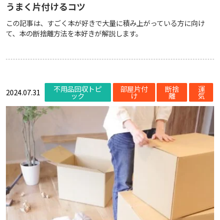
うまく片付けるコツ
この記事は、すごく本が好きで大量に積み上がっている方に向け
て、本の断捨離方法を本好きが解説します。
不用品回収トピ
部屋片付
断捨
運
2024.07.31
ック
け
離
気