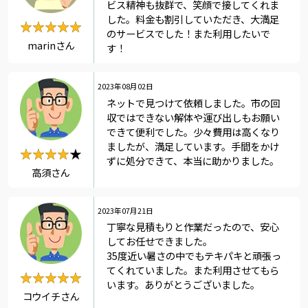
ビス精神も抜群で、笑顔で接してくれま
した。料金も割引していただき、大満足
★★★★★
★★★★★
のサービスでした！また利用したいで
marinさん
す！
2023年08月02日
ネットで見つけて依頼しました。市の回
収ではできない解体や運び出しもお願い
できて便利でした。少々費用は高くなり
ましたが、満足しています。手間をかけ
★★★★★
★★★★
ずに処分できて、本当に助かりました。
高須さん
2023年07月21日
丁寧な見積もりと作業だったので、安心
してお任せできました。
35度近い暑さの中でもテキパキと頑張っ
てくれていました。また利用させてもら
★★★★★
★★★★★
います。ありがとうございました。
コウイチさん