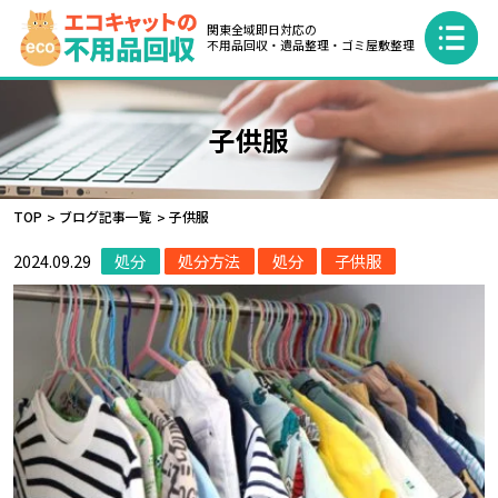
関東全域即日対応の
不用品回収・遺品整理・ゴミ屋敷整理
子供服
TOP
ブログ記事一覧
子供服
2024.09.29
処分
処分方法
処分
子供服