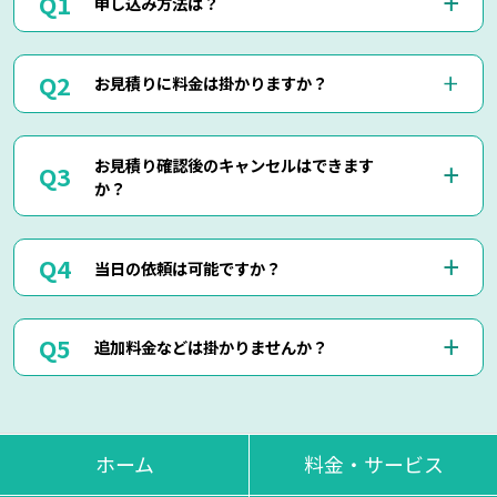
申し込み方法は？
お電話(0120-879-446)もしくはメール・LINEにてお申込み
お見積りに料金は掛かりますか？
くださいませ。
お電話・メール・LINEにてご予約が可能です。
ご相談の際にご依頼作業の詳細や回収物の詳細など、ご説明
当社では出張見積りを含め、完全無料でお見積りを行ってお
して頂けましたら簡易お見積りも可能でございます。
お見積り確認後のキャンセルはできます
りますのでご安心してご相談くださいませ。
お客様に分かりやすくご説明させて頂きますのでご安心くだ
か？
現地にて現物を確認しないと正確なお見積りを出せない場合
さいませ。
もございますので、お電話・メール・LINEでのお見積り
は、簡易お見積りを出させて頂きます。
はい、もちろん可能でございます。
正確なお見積りをご希望の場合は『出張お見積り』をご希望
当日の依頼は可能ですか？
出張費などはもちろん掛かりませんのでご安心ください。
頂ければ、無料にてご対応させて頂きます。
当社ではお見積り金額に納得されていないお客様に対して無
断で作業は行いません。
はい、即日作業も可能でございます。
ただし悪質なキャンセルに関しましてはキャンセル料を頂く
追加料金などは掛かりませんか？
東京・神奈川・千葉・埼玉の対応エリア内でしたら、最短25
場合もございます。
分で現地に到着させて頂きます。
思い立った時にお気軽にお申し付けください。
当日回収物が増えたりしない限り、お見積り金額通りの料金
でご対応させて頂いております。
不当な追加料金等は一切掛かりませんのでご安心くださいま
ホーム
料金・サービス
せ。