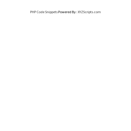
PHP Code Snippets
Powered By :
XYZScripts.com