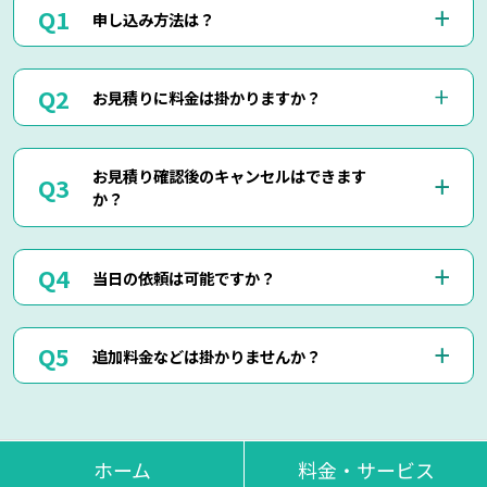
申し込み方法は？
お電話(0120-879-446)もしくはメール・LINEにてお申込み
お見積りに料金は掛かりますか？
くださいませ。
お電話・メール・LINEにてご予約が可能です。
ご相談の際にご依頼作業の詳細や回収物の詳細など、ご説明
当社では出張見積りを含め、完全無料でお見積りを行ってお
して頂けましたら簡易お見積りも可能でございます。
お見積り確認後のキャンセルはできます
りますのでご安心してご相談くださいませ。
お客様に分かりやすくご説明させて頂きますのでご安心くだ
か？
現地にて現物を確認しないと正確なお見積りを出せない場合
さいませ。
もございますので、お電話・メール・LINEでのお見積り
は、簡易お見積りを出させて頂きます。
はい、もちろん可能でございます。
正確なお見積りをご希望の場合は『出張お見積り』をご希望
当日の依頼は可能ですか？
出張費などはもちろん掛かりませんのでご安心ください。
頂ければ、無料にてご対応させて頂きます。
当社ではお見積り金額に納得されていないお客様に対して無
断で作業は行いません。
はい、即日作業も可能でございます。
ただし悪質なキャンセルに関しましてはキャンセル料を頂く
追加料金などは掛かりませんか？
東京・神奈川・千葉・埼玉の対応エリア内でしたら、最短25
場合もございます。
分で現地に到着させて頂きます。
思い立った時にお気軽にお申し付けください。
当日回収物が増えたりしない限り、お見積り金額通りの料金
でご対応させて頂いております。
不当な追加料金等は一切掛かりませんのでご安心くださいま
ホーム
料金・サービス
せ。