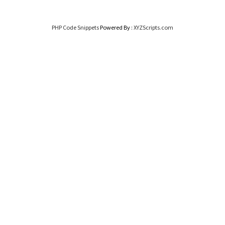
PHP Code Snippets
Powered By :
XYZScripts.com