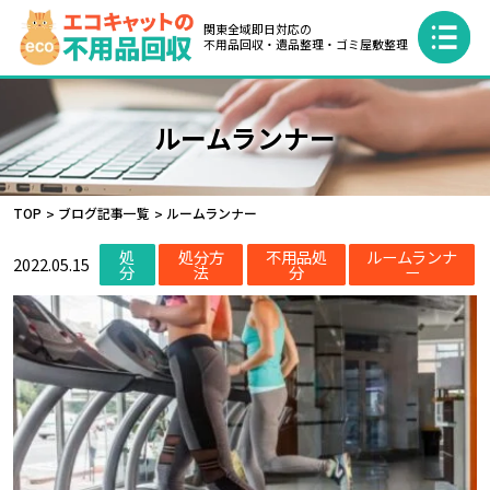
関東全域即日対応の
不用品回収・遺品整理・ゴミ屋敷整理
ルームランナー
TOP
ブログ記事一覧
ルームランナー
処
処分方
不用品処
ルームランナ
2022.05.15
分
法
分
ー