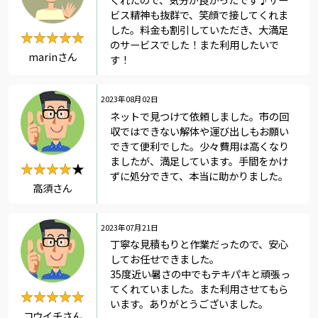
ビス精神も抜群で、笑顔で接してくれま
した。料金も割引していただき、大満足
★★★★★
★★★★★
のサービスでした！また利用したいで
marinさん
す！
2023年08月02日
ネットで見つけて依頼しました。市の回
収ではできない解体や運び出しもお願い
できて便利でした。少々費用は高くなり
ましたが、満足しています。手間をかけ
★★★★★
★★★★
ずに処分できて、本当に助かりました。
高須さん
2023年07月21日
丁寧な見積もりと作業だったので、安心
してお任せできました。
35度近い暑さの中でもテキパキと頑張っ
てくれていました。また利用させてもら
★★★★★
★★★★★
います。ありがとうございました。
コウイチさん