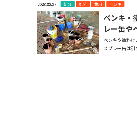
2023.02.27
処分
処分
費用
ペンキ
ペンキ・
レー缶や
ペンキや塗料は
スプレー缶は引