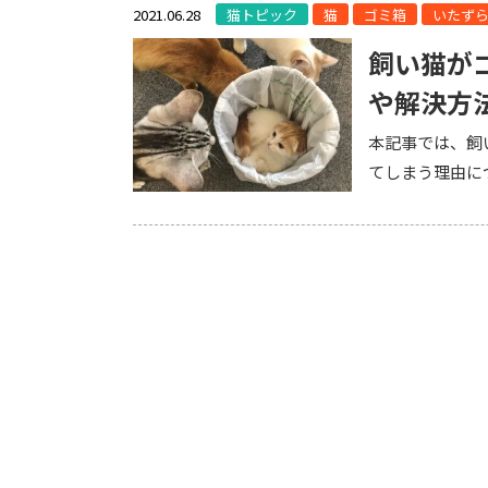
2021.06.28
猫トピック
猫
ゴミ箱
いたず
飼い猫が
や解決方
本記事では、飼
てしまう理由に