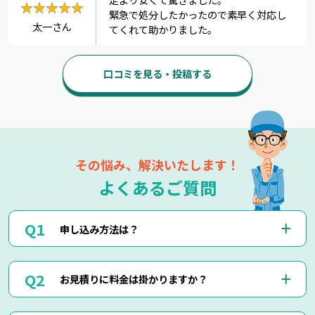
★★★★★
★★★★★
緊急で処分したかったので素早く対応し
太一さん
てくれて助かりました。
口コミを見る・投稿する
その悩み、解決いたします！
よくあるご質問
申し込み方法は？
お電話(0120-879-446)もしくはメール・LINEにてお申込み
お見積りに料金は掛かりますか？
くださいませ。
お電話・メール・LINEにてご予約が可能です。
ご相談の際にご依頼作業の詳細や回収物の詳細など、ご説明