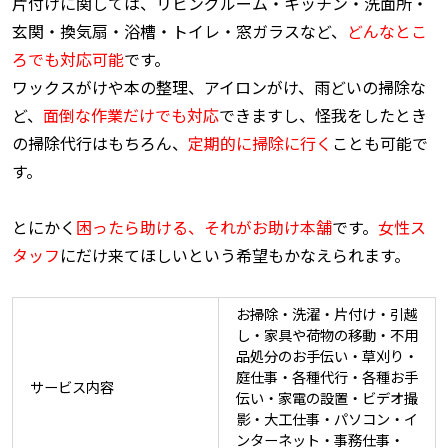
片付けに関しては、リビングルーム・キッチン・洗面所・
玄関・換気扇・浴槽・トイレ・窓ガラスなど、
どんなとこ
ろでも対応可能
です。
ワックスがけや本の整理、アイロンがけ、雨どいの掃除な
ど、
面倒な作業だけでも対応
できますし、怪我をしたとき
の掃除代行はもちろん、
定期的に掃除に行く
ことも可能で
す。
とにかく
困ったら助ける、それがお助け本舗
です。
女性ス
タッフ
にだけ来てほしいという希望もかなえられます。
お掃除・洗濯・片付け・引越
し・家具や荷物の移動・不用
品処分のお手伝い・草刈り・
庭仕事・各種代行・各種お手
サービス内容
伝い・家電の設置・ビデオ撮
影・大工仕事・パソコン・イ
ンターネット・事務仕事・