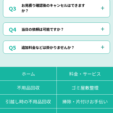
当社では出張見積りを含め、完全無料でお見積りを行ってお
して頂けましたら簡易お見積りも可能でございます。
お見積り確認後のキャンセルはできます
りますのでご安心してご相談くださいませ。
お客様に分かりやすくご説明させて頂きますのでご安心くだ
か？
現地にて現物を確認しないと正確なお見積りを出せない場合
さいませ。
もございますので、お電話・メール・LINEでのお見積り
は、簡易お見積りを出させて頂きます。
はい、もちろん可能でございます。
正確なお見積りをご希望の場合は『出張お見積り』をご希望
当日の依頼は可能ですか？
出張費などはもちろん掛かりませんのでご安心ください。
頂ければ、無料にてご対応させて頂きます。
当社ではお見積り金額に納得されていないお客様に対して無
断で作業は行いません。
はい、即日作業も可能でございます。
ただし悪質なキャンセルに関しましてはキャンセル料を頂く
追加料金などは掛かりませんか？
東京・神奈川・千葉・埼玉の対応エリア内でしたら、最短25
場合もございます。
分で現地に到着させて頂きます。
思い立った時にお気軽にお申し付けください。
当日回収物が増えたりしない限り、お見積り金額通りの料金
でご対応させて頂いております。
不当な追加料金等は一切掛かりませんのでご安心くださいま
ホーム
料金・サービス
せ。
不用品回収
ゴミ屋敷整理
引越し時の不用品回収
掃除・片付けお手伝い