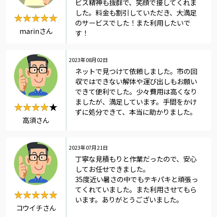
ビス精神も抜群で、笑顔で接してくれま
した。料金も割引していただき、大満足
★★★★★
★★★★★
のサービスでした！また利用したいで
marinさん
す！
2023年08月02日
ネットで見つけて依頼しました。市の回
収ではできない解体や運び出しもお願い
できて便利でした。少々費用は高くなり
ましたが、満足しています。手間をかけ
★★★★★
★★★★
ずに処分できて、本当に助かりました。
高須さん
2023年07月21日
丁寧な見積もりと作業だったので、安心
してお任せできました。
35度近い暑さの中でもテキパキと頑張っ
てくれていました。また利用させてもら
★★★★★
★★★★★
います。ありがとうございました。
コウイチさん