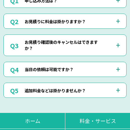
申し込み方法は？
お電話(0120-879-446)もしくはメール・LINEにてお申込み
お見積りに料金は掛かりますか？
くださいませ。
お電話・メール・LINEにてご予約が可能です。
ご相談の際にご依頼作業の詳細や回収物の詳細など、ご説明
当社では出張見積りを含め、完全無料でお見積りを行ってお
して頂けましたら簡易お見積りも可能でございます。
お見積り確認後のキャンセルはできます
りますのでご安心してご相談くださいませ。
お客様に分かりやすくご説明させて頂きますのでご安心くだ
か？
現地にて現物を確認しないと正確なお見積りを出せない場合
さいませ。
もございますので、お電話・メール・LINEでのお見積り
は、簡易お見積りを出させて頂きます。
はい、もちろん可能でございます。
正確なお見積りをご希望の場合は『出張お見積り』をご希望
当日の依頼は可能ですか？
出張費などはもちろん掛かりませんのでご安心ください。
頂ければ、無料にてご対応させて頂きます。
当社ではお見積り金額に納得されていないお客様に対して無
断で作業は行いません。
はい、即日作業も可能でございます。
ただし悪質なキャンセルに関しましてはキャンセル料を頂く
追加料金などは掛かりませんか？
東京・神奈川・千葉・埼玉の対応エリア内でしたら、最短25
場合もございます。
分で現地に到着させて頂きます。
思い立った時にお気軽にお申し付けください。
当日回収物が増えたりしない限り、お見積り金額通りの料金
でご対応させて頂いております。
不当な追加料金等は一切掛かりませんのでご安心くださいま
ホーム
料金・サービス
せ。