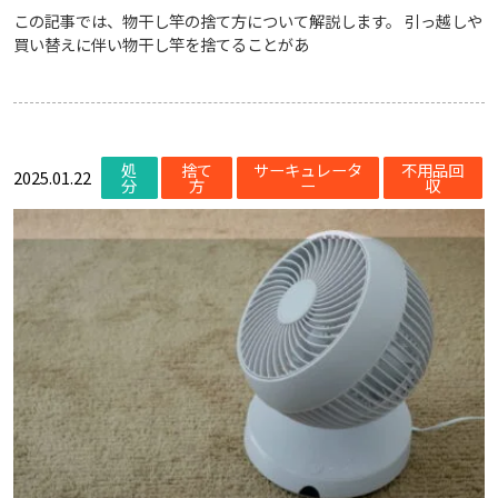
この記事では、物干し竿の捨て方について解説します。 引っ越しや
買い替えに伴い物干し竿を捨てることがあ
処
捨て
サーキュレータ
不用品回
2025.01.22
分
方
ー
収