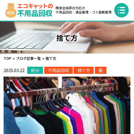
関東全域即日対応の
不用品回収・遺品整理・ゴミ屋敷整理
捨て方
TOP
ブログ記事一覧
捨て方
2025.03.22
処分
不用品回収
捨て方
服