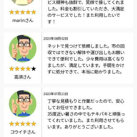
ビス精神も抜群で、笑顔で接してくれま
した。料金も割引していただき、大満足
★★★★★
★★★★★
のサービスでした！また利用したいで
marinさん
す！
2023年08月02日
ネットで見つけて依頼しました。市の回
収ではできない解体や運び出しもお願い
できて便利でした。少々費用は高くなり
ましたが、満足しています。手間をかけ
★★★★★
★★★★
ずに処分できて、本当に助かりました。
高須さん
2023年07月21日
丁寧な見積もりと作業だったので、安心
してお任せできました。
35度近い暑さの中でもテキパキと頑張っ
てくれていました。また利用させてもら
★★★★★
★★★★★
います。ありがとうございました。
コウイチさん