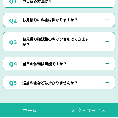
申し込み方法は？
お電話(0120-879-446)もしくはメール・LINEにてお申込み
お見積りに料金は掛かりますか？
くださいませ。
お電話・メール・LINEにてご予約が可能です。
ご相談の際にご依頼作業の詳細や回収物の詳細など、ご説明
当社では出張見積りを含め、完全無料でお見積りを行ってお
して頂けましたら簡易お見積りも可能でございます。
お見積り確認後のキャンセルはできます
りますのでご安心してご相談くださいませ。
お客様に分かりやすくご説明させて頂きますのでご安心くだ
か？
現地にて現物を確認しないと正確なお見積りを出せない場合
さいませ。
もございますので、お電話・メール・LINEでのお見積り
は、簡易お見積りを出させて頂きます。
はい、もちろん可能でございます。
正確なお見積りをご希望の場合は『出張お見積り』をご希望
当日の依頼は可能ですか？
出張費などはもちろん掛かりませんのでご安心ください。
頂ければ、無料にてご対応させて頂きます。
当社ではお見積り金額に納得されていないお客様に対して無
断で作業は行いません。
はい、即日作業も可能でございます。
ただし悪質なキャンセルに関しましてはキャンセル料を頂く
追加料金などは掛かりませんか？
東京・神奈川・千葉・埼玉の対応エリア内でしたら、最短25
場合もございます。
分で現地に到着させて頂きます。
思い立った時にお気軽にお申し付けください。
当日回収物が増えたりしない限り、お見積り金額通りの料金
でご対応させて頂いております。
不当な追加料金等は一切掛かりませんのでご安心くださいま
ホーム
料金・サービス
せ。