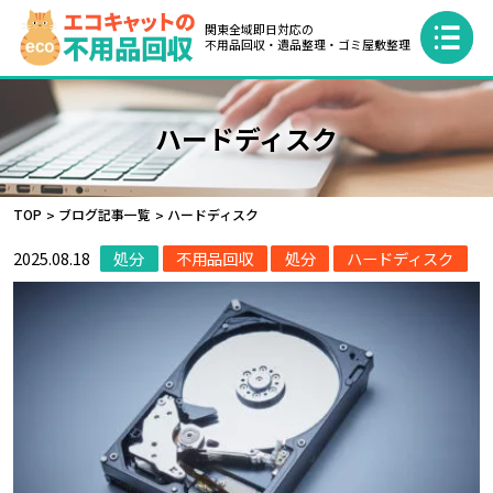
関東全域即日対応の
不用品回収・遺品整理・ゴミ屋敷整理
ハードディスク
TOP
ブログ記事一覧
ハードディスク
2025.08.18
処分
不用品回収
処分
ハードディスク