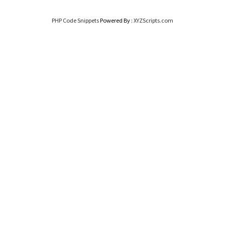
PHP Code Snippets
Powered By :
XYZScripts.com