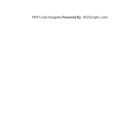
PHP Code Snippets
Powered By :
XYZScripts.com