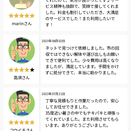
ビス精神も抜群で、笑顔で接してくれま
した。料金も割引していただき、大満足
★★★★★
★★★★★
のサービスでした！また利用したいで
marinさん
す！
2023年08月02日
ネットで見つけて依頼しました。市の回
収ではできない解体や運び出しもお願い
できて便利でした。少々費用は高くなり
ましたが、満足しています。手間をかけ
★★★★★
★★★★
ずに処分できて、本当に助かりました。
高須さん
2023年07月21日
丁寧な見積もりと作業だったので、安心
してお任せできました。
35度近い暑さの中でもテキパキと頑張っ
てくれていました。また利用させてもら
★★★★★
★★★★★
います。ありがとうございました。
コウイチさん