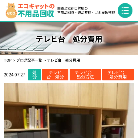
関東全域即日対応の
不用品回収・遺品整理・ゴミ屋敷整理
テレビ台 処分費用
TOP
ブログ記事一覧
テレビ台 処分費用
処
テレビ
テレビ台
テレビ台
2024.07.27
分
台 処分
処分方法
処分費用