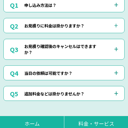
申し込み方法は？
お電話(0120-879-446)もしくはメール・LINEにてお申込み
お見積りに料金は掛かりますか？
くださいませ。
お電話・メール・LINEにてご予約が可能です。
ご相談の際にご依頼作業の詳細や回収物の詳細など、ご説明
当社では出張見積りを含め、完全無料でお見積りを行ってお
して頂けましたら簡易お見積りも可能でございます。
お見積り確認後のキャンセルはできます
りますのでご安心してご相談くださいませ。
お客様に分かりやすくご説明させて頂きますのでご安心くだ
か？
現地にて現物を確認しないと正確なお見積りを出せない場合
さいませ。
もございますので、お電話・メール・LINEでのお見積り
は、簡易お見積りを出させて頂きます。
はい、もちろん可能でございます。
正確なお見積りをご希望の場合は『出張お見積り』をご希望
当日の依頼は可能ですか？
出張費などはもちろん掛かりませんのでご安心ください。
頂ければ、無料にてご対応させて頂きます。
当社ではお見積り金額に納得されていないお客様に対して無
断で作業は行いません。
はい、即日作業も可能でございます。
ただし悪質なキャンセルに関しましてはキャンセル料を頂く
追加料金などは掛かりませんか？
東京・神奈川・千葉・埼玉の対応エリア内でしたら、最短25
場合もございます。
分で現地に到着させて頂きます。
思い立った時にお気軽にお申し付けください。
当日回収物が増えたりしない限り、お見積り金額通りの料金
でご対応させて頂いております。
不当な追加料金等は一切掛かりませんのでご安心くださいま
ホーム
料金・サービス
せ。