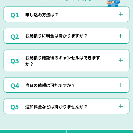
申し込み方法は？
お電話(0120-879-446)もしくはメール・LINEにてお申込み
お見積りに料金は掛かりますか？
くださいませ。
お電話・メール・LINEにてご予約が可能です。
ご相談の際にご依頼作業の詳細や回収物の詳細など、ご説明
当社では出張見積りを含め、完全無料でお見積りを行ってお
して頂けましたら簡易お見積りも可能でございます。
お見積り確認後のキャンセルはできます
りますのでご安心してご相談くださいませ。
お客様に分かりやすくご説明させて頂きますのでご安心くだ
か？
現地にて現物を確認しないと正確なお見積りを出せない場合
さいませ。
もございますので、お電話・メール・LINEでのお見積り
は、簡易お見積りを出させて頂きます。
はい、もちろん可能でございます。
正確なお見積りをご希望の場合は『出張お見積り』をご希望
当日の依頼は可能ですか？
出張費などはもちろん掛かりませんのでご安心ください。
頂ければ、無料にてご対応させて頂きます。
当社ではお見積り金額に納得されていないお客様に対して無
断で作業は行いません。
はい、即日作業も可能でございます。
ただし悪質なキャンセルに関しましてはキャンセル料を頂く
追加料金などは掛かりませんか？
東京・神奈川・千葉・埼玉の対応エリア内でしたら、最短25
場合もございます。
分で現地に到着させて頂きます。
思い立った時にお気軽にお申し付けください。
当日回収物が増えたりしない限り、お見積り金額通りの料金
でご対応させて頂いております。