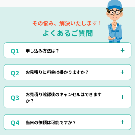
その悩み、解決いたします！
よくあるご質問
申し込み方法は？
お電話(0120-879-446)もしくはメール・LINEにてお申込み
お見積りに料金は掛かりますか？
くださいませ。
お電話・メール・LINEにてご予約が可能です。
ご相談の際にご依頼作業の詳細や回収物の詳細など、ご説明
当社では出張見積りを含め、完全無料でお見積りを行ってお
して頂けましたら簡易お見積りも可能でございます。
お見積り確認後のキャンセルはできます
りますのでご安心してご相談くださいませ。
お客様に分かりやすくご説明させて頂きますのでご安心くだ
か？
現地にて現物を確認しないと正確なお見積りを出せない場合
さいませ。
もございますので、お電話・メール・LINEでのお見積り
は、簡易お見積りを出させて頂きます。
はい、もちろん可能でございます。
正確なお見積りをご希望の場合は『出張お見積り』をご希望
当日の依頼は可能ですか？
出張費などはもちろん掛かりませんのでご安心ください。
頂ければ、無料にてご対応させて頂きます。
当社ではお見積り金額に納得されていないお客様に対して無