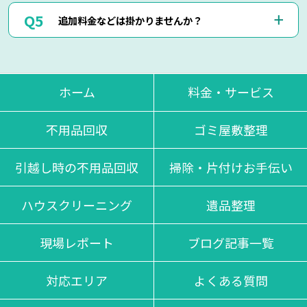
断で作業は行いません。
はい、即日作業も可能でございます。
ただし悪質なキャンセルに関しましてはキャンセル料を頂く
追加料金などは掛かりませんか？
東京・神奈川・千葉・埼玉の対応エリア内でしたら、最短25
場合もございます。
分で現地に到着させて頂きます。
思い立った時にお気軽にお申し付けください。
当日回収物が増えたりしない限り、お見積り金額通りの料金
でご対応させて頂いております。
不当な追加料金等は一切掛かりませんのでご安心くださいま
ホーム
料金・サービス
せ。
不用品回収
ゴミ屋敷整理
引越し時の不用品回収
掃除・片付けお手伝い
ハウスクリーニング
遺品整理
現場レポート
ブログ記事一覧
対応エリア
よくある質問