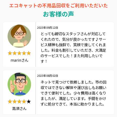
エコキャットの不用品回収をご利用いただいた
お客様の声
2023年09月12日
とっても親切なスタッフさんが対応して
くれたので、気分が良かったです♪サー
ビス精神も抜群で、笑顔で接してくれま
した。料金も割引していただき、大満足
★★★★★
★★★★★
のサービスでした！また利用したいで
marinさん
す！
2023年08月02日
ネットで見つけて依頼しました。市の回
収ではできない解体や運び出しもお願い
できて便利でした。少々費用は高くなり
ましたが、満足しています。手間をかけ
★★★★★
★★★★
ずに処分できて、本当に助かりました。
高須さん