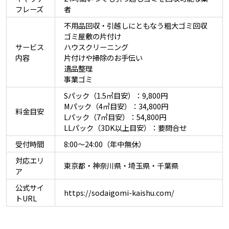
フレーズ
者
不用品回収・引越しにともなう粗大ゴミ回収
ゴミ屋敷の片付け
サービス
ハウスクリーニング
内容
片付けや掃除のお手伝い
遺品整理
事業ゴミ
Sパック（1.5㎥目安）：9,800円
Mパック（4㎥目安）：34,800円
料金目安
Lパック（7㎥目安）：54,800円
LLパック（3DK以上目安）：要問合せ
受付時間
8:00～24:00（年中無休）
対応エリ
東京都・神奈川県・埼玉県・千葉県
ア
公式サイ
https://sodaigomi-kaishu.com/
トURL