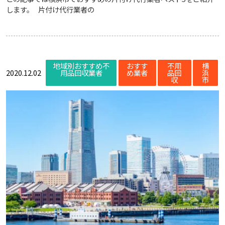
します。 片付け代行業者の
地域別おすすめ不
おすす
不用
横
2020.12.02
用品回収業者
め業者
品回
浜
収
市