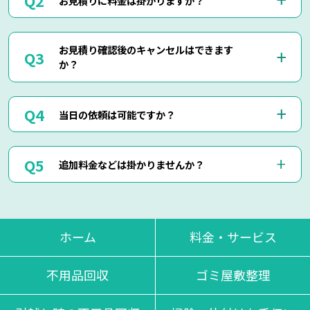
くださいませ。
お電話・メール・LINEにてご予約が可能です。
ご相談の際にご依頼作業の詳細や回収物の詳細など、ご説明
当社では出張見積りを含め、完全無料でお見積りを行ってお
して頂けましたら簡易お見積りも可能でございます。
お見積り確認後のキャンセルはできます
りますのでご安心してご相談くださいませ。
お客様に分かりやすくご説明させて頂きますのでご安心くだ
か？
現地にて現物を確認しないと正確なお見積りを出せない場合
さいませ。
もございますので、お電話・メール・LINEでのお見積り
は、簡易お見積りを出させて頂きます。
はい、もちろん可能でございます。
正確なお見積りをご希望の場合は『出張お見積り』をご希望
当日の依頼は可能ですか？
出張費などはもちろん掛かりませんのでご安心ください。
頂ければ、無料にてご対応させて頂きます。
当社ではお見積り金額に納得されていないお客様に対して無
断で作業は行いません。
はい、即日作業も可能でございます。
ただし悪質なキャンセルに関しましてはキャンセル料を頂く
追加料金などは掛かりませんか？
東京・神奈川・千葉・埼玉の対応エリア内でしたら、最短25
場合もございます。
分で現地に到着させて頂きます。
思い立った時にお気軽にお申し付けください。
当日回収物が増えたりしない限り、お見積り金額通りの料金
でご対応させて頂いております。
不当な追加料金等は一切掛かりませんのでご安心くださいま
ホーム
料金・サービス
せ。
不用品回収
ゴミ屋敷整理