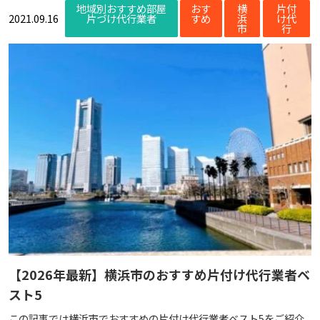
地域別おすすめ部屋
おす
横
片付
2021.09.16
片づけ代行業者
すめ
浜
け代
市
行
【2026年最新】横浜市のおすすめ片付け代行業者ベ
スト5
この記事では横浜市でおすすめの片付け代行業者ベスト5をご紹介