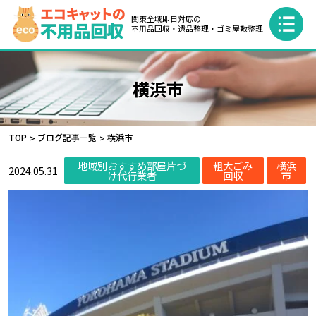
関東全域即日対応の
不用品回収・遺品整理・ゴミ屋敷整理
横浜市
TOP
ブログ記事一覧
横浜市
地域別おすすめ部屋片づ
粗大ごみ
横浜
2024.05.31
け代行業者
回収
市