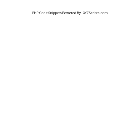
PHP Code Snippets
Powered By :
XYZScripts.com