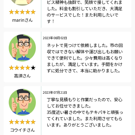
ビス精神も抜群で、笑顔で接してくれま
した。料金も割引していただき、大満足
★★★★★
★★★★★
のサービスでした！また利用したいで
marinさん
す！
2023年08月02日
ネットで見つけて依頼しました。市の回
収ではできない解体や運び出しもお願い
できて便利でした。少々費用は高くなり
ましたが、満足しています。手間をかけ
★★★★★
★★★★
ずに処分できて、本当に助かりました。
高須さん
2023年07月21日
丁寧な見積もりと作業だったので、安心
してお任せできました。
35度近い暑さの中でもテキパキと頑張っ
てくれていました。また利用させてもら
★★★★★
★★★★★
います。ありがとうございました。
コウイチさん