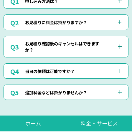
申し込み方法は？
お電話(0120-879-446)もしくはメール・LINEにてお申込み
お見積りに料金は掛かりますか？
くださいませ。
お電話・メール・LINEにてご予約が可能です。
ご相談の際にご依頼作業の詳細や回収物の詳細など、ご説明
当社では出張見積りを含め、完全無料でお見積りを行ってお
して頂けましたら簡易お見積りも可能でございます。
お見積り確認後のキャンセルはできます
りますのでご安心してご相談くださいませ。
お客様に分かりやすくご説明させて頂きますのでご安心くだ
か？
現地にて現物を確認しないと正確なお見積りを出せない場合
さいませ。
もございますので、お電話・メール・LINEでのお見積り
は、簡易お見積りを出させて頂きます。
はい、もちろん可能でございます。
正確なお見積りをご希望の場合は『出張お見積り』をご希望
当日の依頼は可能ですか？
出張費などはもちろん掛かりませんのでご安心ください。
頂ければ、無料にてご対応させて頂きます。
当社ではお見積り金額に納得されていないお客様に対して無
断で作業は行いません。
はい、即日作業も可能でございます。
ただし悪質なキャンセルに関しましてはキャンセル料を頂く
追加料金などは掛かりませんか？
東京・神奈川・千葉・埼玉の対応エリア内でしたら、最短25
場合もございます。
分で現地に到着させて頂きます。
思い立った時にお気軽にお申し付けください。
当日回収物が増えたりしない限り、お見積り金額通りの料金
でご対応させて頂いております。
不当な追加料金等は一切掛かりませんのでご安心くださいま
ホーム
料金・サービス
せ。