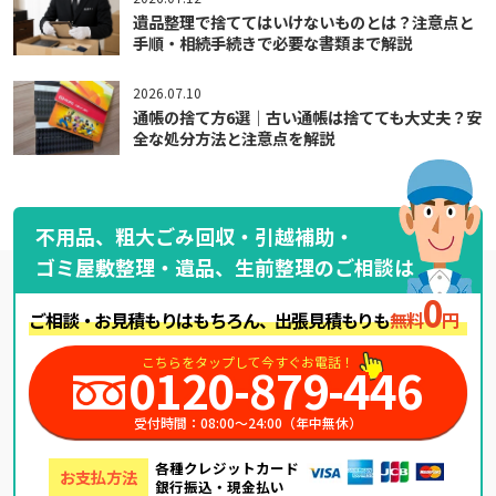
遺品整理で捨ててはいけないものとは？注意点と
手順・相続手続きで必要な書類まで解説
2026.07.10
通帳の捨て方6選｜古い通帳は捨てても大丈夫？安
全な処分方法と注意点を解説
不用品、粗大ごみ回収・引越補助・
ゴミ屋敷整理・遺品、生前整理のご相談は
0
ご相談・お見積もりはもちろん、出張見積もりも
無料
円
こちらをタップして今すぐお電話！
0120-879-446
受付時間：08:00～24:00（年中無休）
各種クレジットカード
お支払方法
銀行振込・現金払い