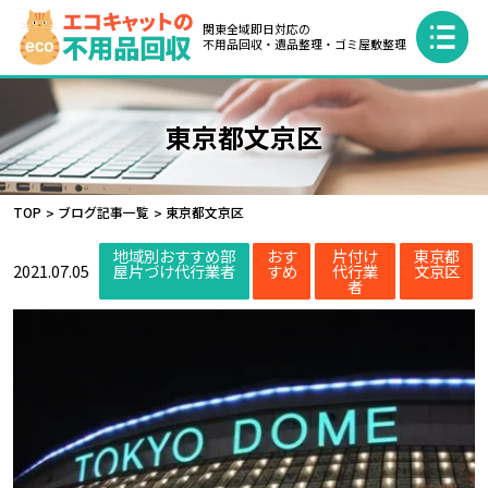
関東全域即日対応の
不用品回収・遺品整理・ゴミ屋敷整理
東京都文京区
TOP
ブログ記事一覧
東京都文京区
地域別おすすめ部
おす
片付け
東京都
2021.07.05
屋片づけ代行業者
すめ
代行業
文京区
者