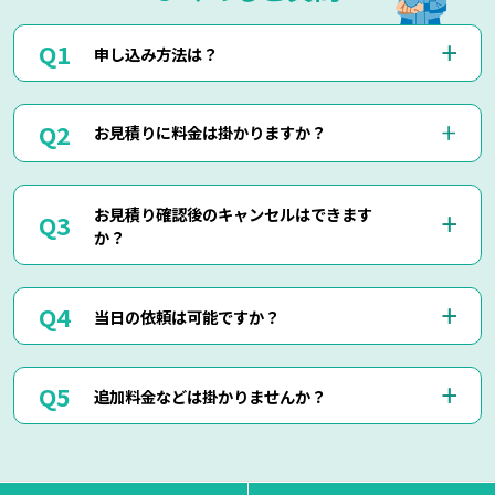
申し込み方法は？
お電話(0120-879-446)もしくはメール・LINEにてお申込み
お見積りに料金は掛かりますか？
くださいませ。
お電話・メール・LINEにてご予約が可能です。
ご相談の際にご依頼作業の詳細や回収物の詳細など、ご説明
当社では出張見積りを含め、完全無料でお見積りを行ってお
して頂けましたら簡易お見積りも可能でございます。
お見積り確認後のキャンセルはできます
りますのでご安心してご相談くださいませ。
お客様に分かりやすくご説明させて頂きますのでご安心くだ
か？
現地にて現物を確認しないと正確なお見積りを出せない場合
さいませ。
もございますので、お電話・メール・LINEでのお見積り
は、簡易お見積りを出させて頂きます。
はい、もちろん可能でございます。
正確なお見積りをご希望の場合は『出張お見積り』をご希望
当日の依頼は可能ですか？
出張費などはもちろん掛かりませんのでご安心ください。
頂ければ、無料にてご対応させて頂きます。
当社ではお見積り金額に納得されていないお客様に対して無
断で作業は行いません。
はい、即日作業も可能でございます。
ただし悪質なキャンセルに関しましてはキャンセル料を頂く
追加料金などは掛かりませんか？
東京・神奈川・千葉・埼玉の対応エリア内でしたら、最短25
場合もございます。
分で現地に到着させて頂きます。
思い立った時にお気軽にお申し付けください。
当日回収物が増えたりしない限り、お見積り金額通りの料金
でご対応させて頂いております。