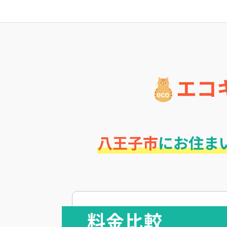
エコ
八王子市
にお住ま
料金比較