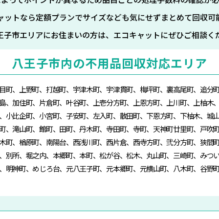
ャットなら定額プランでサイズなども気にせずまとめて回収可
王子市エリアにお住まいの方は、エコキャットにぜひご相談く
八王子市内の不用品回収対応エリア
目町、上野町、打越町、宇津木町、宇津貫町、梅坪町、裏高尾町、追分
島、加住町、片倉町、叶谷町、上壱分方町、上恩方町、上川町、上柚木
、小比企町、小宮町、子安町、左入町、散田町、下恩方町、下柚木、城
町、滝山町、館町、田町、丹木町、寺田町、寺町、天神町廿里町、戸吹
木町、楢原町、南陽台、西浅川町、西片倉、西寺方町、弐分方町、狭間
、別所、堀之内、本郷町、本町、松が谷、松木、丸山町、三崎町、みつ
、明神町、めじろ台、元八王子町、元本郷町、元横山町、八木町、谷野