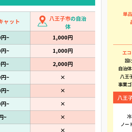
単
八王子市
の自治
キャット
体
0円~
1,000円
0円~
1,000円
エコ
設
0円~
2,000円
自治体
八王
0円~
×
事業ゴ
0円~
×
八王
0円~
×
円~
×
冷
ノー
◎
×