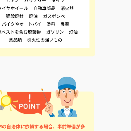
ピアノ
バッテリー
タイヤ
タイヤホイール
自動車部品
消火器
建設廃材
廃油
ガスボンベ
バイクやオートバイ
塗料
農薬
スベストを含む廃棄物
ガソリン
灯油
薬品類
引火性の強いもの
市の自治体に依頼する場合、
事前準備が多