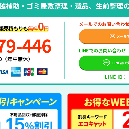
越補助・
ゴミ屋敷整理・遺品、生前整理
0
メールでのお問い合わ
張見積もりも
無料
円
79-446
メール
LINEでのお問い合わせ
:00（年中無休）
LINE@
LINE ID：