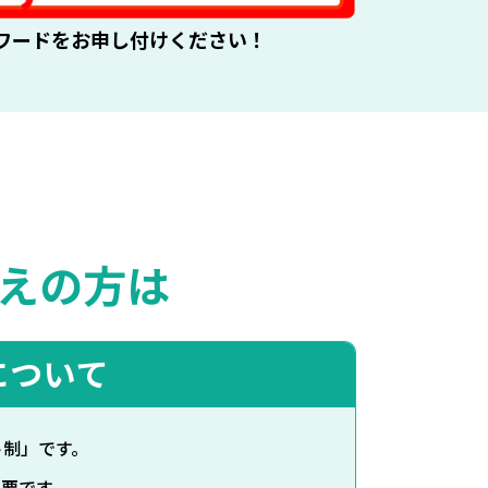
ワードをお申し付けください！
えの方は
について
ト制」です。
要です。