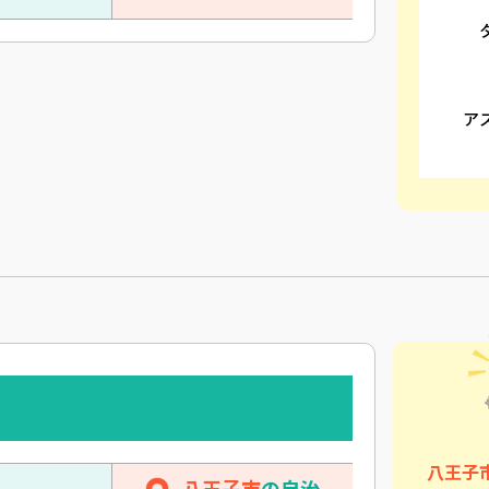
ア
八王子
八王子市
の自治