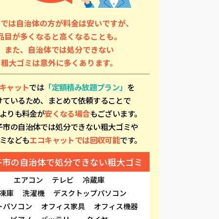
品では自治体の方が料金は安いですが、
品目が多くなると高くなることも。
また、自治体では処分できない
粗大ゴミは意外に多くあります。
キャット
では
「定額積み放題プラン」
を
けているため、まとめて依頼することで
よりも料金が
安くなる場合
もございます。
子市
の自治体では処分できない粗大ゴミや
ミなども
エコキャットでは回収可能
です。
子市
の自治体で処分できない粗大ゴミ
エアコン
テレビ
冷蔵庫
凍庫
洗濯機
デスクトップパソコン
トパソコン
オフィス家具
オフィス機器