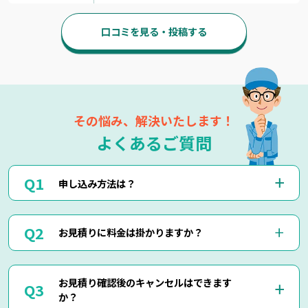
口コミを見る・投稿する
その悩み、解決いたします！
よくあるご質問
申し込み方法は？
お電話(0120-879-446)もしくはメール・LINEにてお申込み
お見積りに料金は掛かりますか？
くださいませ。
お電話・メール・LINEにてご予約が可能です。
ご相談の際にご依頼作業の詳細や回収物の詳細など、ご説明
当社では出張見積りを含め、完全無料でお見積りを行ってお
して頂けましたら簡易お見積りも可能でございます。
お見積り確認後のキャンセルはできます
りますのでご安心してご相談くださいませ。
お客様に分かりやすくご説明させて頂きますのでご安心くだ
か？
現地にて現物を確認しないと正確なお見積りを出せない場合