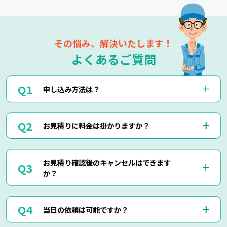
その悩み、解決いたします！
よくあるご質問
申し込み方法は？
お電話(0120-879-446)もしくはメール・LINEにてお申込み
お見積りに料金は掛かりますか？
くださいませ。
お電話・メール・LINEにてご予約が可能です。
ご相談の際にご依頼作業の詳細や回収物の詳細など、ご説明
当社では出張見積りを含め、完全無料でお見積りを行ってお
して頂けましたら簡易お見積りも可能でございます。
お見積り確認後のキャンセルはできます
りますのでご安心してご相談くださいませ。
お客様に分かりやすくご説明させて頂きますのでご安心くだ
か？
現地にて現物を確認しないと正確なお見積りを出せない場合
さいませ。
もございますので、お電話・メール・LINEでのお見積り
は、簡易お見積りを出させて頂きます。
はい、もちろん可能でございます。
正確なお見積りをご希望の場合は『出張お見積り』をご希望
当日の依頼は可能ですか？
出張費などはもちろん掛かりませんのでご安心ください。
頂ければ、無料にてご対応させて頂きます。
当社ではお見積り金額に納得されていないお客様に対して無