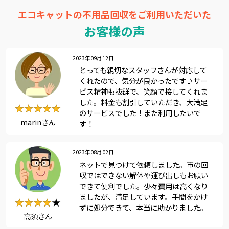
エコキャットの不用品回収をご利用いただいた
お客様の声
2023年09月12日
とっても親切なスタッフさんが対応して
くれたので、気分が良かったです♪サー
ビス精神も抜群で、笑顔で接してくれま
した。料金も割引していただき、大満足
★★★★★
★★★★★
のサービスでした！また利用したいで
marinさん
す！
2023年08月02日
ネットで見つけて依頼しました。市の回
収ではできない解体や運び出しもお願い
できて便利でした。少々費用は高くなり
ましたが、満足しています。手間をかけ
★★★★★
★★★★
ずに処分できて、本当に助かりました。
高須さん