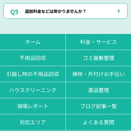
断で作業は行いません。
はい、即日作業も可能でございます。
ただし悪質なキャンセルに関しましてはキャンセル料を頂く
追加料金などは掛かりませんか？
東京・神奈川・千葉・埼玉の対応エリア内でしたら、最短25
場合もございます。
分で現地に到着させて頂きます。
思い立った時にお気軽にお申し付けください。
当日回収物が増えたりしない限り、お見積り金額通りの料金
でご対応させて頂いております。
不当な追加料金等は一切掛かりませんのでご安心くださいま
ホーム
料金・サービス
せ。
不用品回収
ゴミ屋敷整理
引越し時の不用品回収
掃除・片付けお手伝い
ハウスクリーニング
遺品整理
現場レポート
ブログ記事一覧
対応エリア
よくある質問